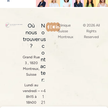
M
Où
N
Clinique
© 2026 All
Suisse
Rights
nous
o
Montreux
Reserved
trouver
us
?
c
o
Grand Rue
nt
3 , 1820
ac
Montreux,
te
Suisse
r:
Lundi au
+4
vendredi –
1
8h15 à
21
18h00