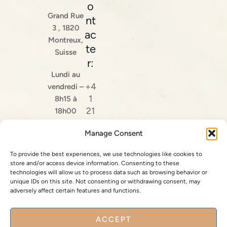
o
Grand Rue
nt
3 , 1820
ac
Montreux,
te
Suisse
r:
Lundi au
+4
vendredi –
1
8h15 à
21
18h00
96
Manage Consent
6
81
To provide the best experiences, we use technologies like cookies to
81
store and/or access device information. Consenting to these
technologies will allow us to process data such as browsing behavior or
Pr
unique IDs on this site. Not consenting or withdrawing consent, may
adversely affect certain features and functions.
en
dr
e
ACCEPT