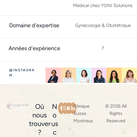
Médical chez YONI Solutions
Domaine d'expertise
Gynécologie & Obstétrique
Années d'expèrience
7
@INSTAGRA
M
Où
N
Clinique
© 2026 All
Suisse
Rights
nous
o
Montreux
Reserved
trouver
us
?
c